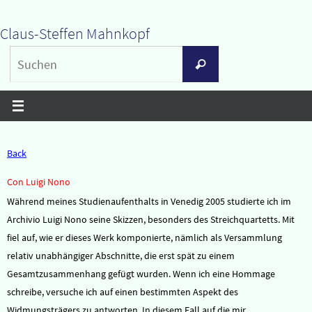
Zum
Claus-Steffen Mahnkopf
Inhalt
Suchen
springen
Suchen
nach:
Back
Con Luigi Nono
Während meines Studienaufenthalts in Venedig 2005 studierte ich im
Archivio Luigi Nono seine Skizzen, besonders des Streichquartetts. Mit
fiel auf, wie er dieses Werk komponierte, nämlich als Versammlung
relativ unabhängiger Abschnitte, die erst spät zu einem
Gesamtzusammenhang gefügt wurden. Wenn ich eine Hommage
schreibe, versuche ich auf einen bestimmten Aspekt des
Widmungsträgers zu antworten. In diesem Fall auf die mir