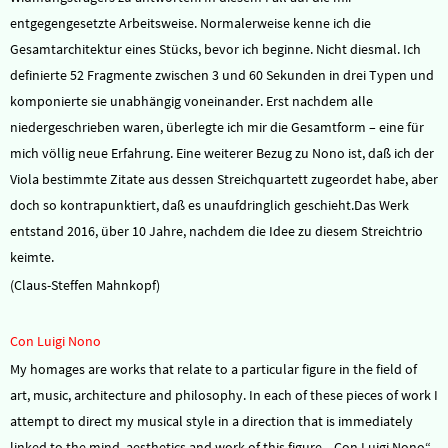
entgegengesetzte Arbeitsweise. Normalerweise kenne ich die
Gesamtarchitektur eines Stücks, bevor ich beginne. Nicht diesmal. Ich
definierte 52 Fragmente zwischen 3 und 60 Sekunden in drei Typen und
komponierte sie unabhängig voneinander. Erst nachdem alle
niedergeschrieben waren, überlegte ich mir die Gesamtform – eine für
mich völlig neue Erfahrung. Eine weiterer Bezug zu Nono ist, daß ich der
Viola bestimmte Zitate aus dessen Streichquartett zugeordet habe, aber
doch so kontrapunktiert, daß es unaufdringlich geschieht.Das Werk
entstand 2016, über 10 Jahre, nachdem die Idee zu diesem Streichtrio
keimte.
(Claus-Steffen Mahnkopf)
Con Luigi Nono
My homages are works that relate to a particular figure in the field of
art, music, architecture and philosophy. In each of these pieces of work I
attempt to direct my musical style in a direction that is immediately
linked to the mind, aesthetics and work of this figure. „Con Luigi Nono“