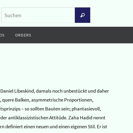
Suchen
Suchen
nach:
OS
ORDERS
on Daniel Libeskind, damals noch unbestückt und daher
e, quere Balken, asymmetrische Proportionen,
sprinzips – so sollten Bauten sein; phantasievoll,
er antiklassizistischen Attitüde. Zaha Hadid nennt
 definiert einen neuen und einen eigenen Stil. Er ist