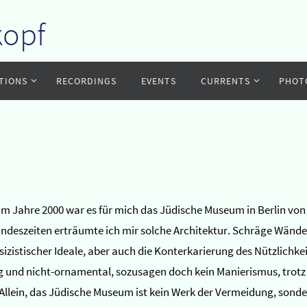
kopf
TIONS
RECORDINGS
EVENTS
CURRENTS
PHOT
. Im Jahre 2000 war es für mich das Jüdische Museum in Berlin v
Kindeszeiten erträumte ich mir solche Architektur. Schräge Wänd
istischer Ideale, aber auch die Konterkarierung des Nützlichkeit
 und nicht-ornamental, sozusagen doch kein Manierismus, trotz d
Allein, das Jüdische Museum ist kein Werk der Vermeidung, sondern