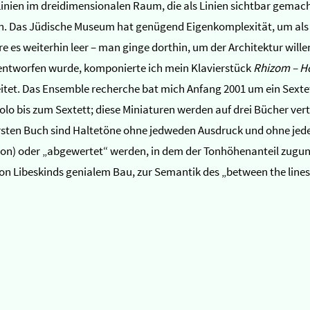
 Linien im dreidimensionalen Raum, die als Linien sichtbar gem
n. Das Jüdische Museum hat genügend Eigenkomplexität, um als A
 es weiterhin leer – man ginge dorthin, um der Architektur wille
 entworfen wurde, komponierte ich mein Klavierstück
Rhizom – H
tet. Das Ensemble recherche bat mich Anfang 2001 um ein Sextett
 bis zum Sextett; diese Miniaturen werden auf drei Bücher vertei
m ersten Buch sind Haltetöne ohne jedweden Ausdruck und ohne je
on) oder „abgewertet“ werden, in dem der Tonhöhenanteil zuguns
 von Libeskinds genialem Bau, zur Semantik des „between the line