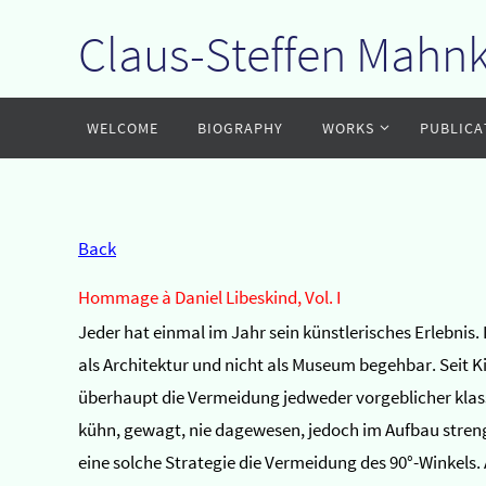
Claus-Steffen Mahn
Zum
Inhalt
springen
Zum
WELCOME
BIOGRAPHY
WORKS
PUBLICA
Inhalt
springen
Back
Hommage à Daniel Libeskind, Vol. I
Jeder hat einmal im Jahr sein künstlerisches Erlebnis
als Architektur und nicht als Museum begehbar. Seit 
überhaupt die Vermeidung jedweder vorgeblicher klassiz
kühn, gewagt, nie dagewesen, jedoch im Aufbau streng
eine solche Strategie die Vermeidung des 90°-Winkels. 