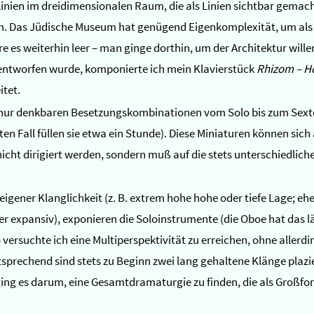
 Linien im dreidimensionalen Raum, die als Linien sichtbar gem
n. Das Jüdische Museum hat genügend Eigenkomplexität, um als A
 es weiterhin leer – man ginge dorthin, um der Architektur wille
 entworfen wurde, komponierte ich mein Klavierstück
Rhizom – H
itet.
n nur denkbaren Besetzungskombinationen vom Solo bis zum Sextet
ten Fall füllen sie etwa ein Stunde). Diese Miniaturen können sic
cht dirigiert werden, sondern muß auf die stets unterschiedlic
 eigener Klanglichkeit (z. B. extrem hohe hohe oder tiefe Lage; 
her expansiv), exponieren die Soloinstrumente (die Oboe hat das 
suchte ich eine Multiperspektivität zu erreichen, ohne allerdin
sprechend sind stets zu Beginn zwei lang gehaltene Klänge plazie
h ging es darum, eine Gesamtdramaturgie zu finden, die als Großf