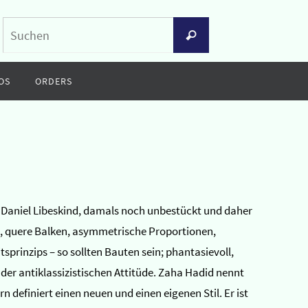
Suchen
Suchen
nach:
OS
ORDERS
on Daniel Libeskind, damals noch unbestückt und daher
e, quere Balken, asymmetrische Proportionen,
sprinzips – so sollten Bauten sein; phantasievoll,
er antiklassizistischen Attitüde. Zaha Hadid nennt
 definiert einen neuen und einen eigenen Stil. Er ist