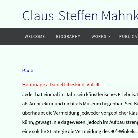
Claus-Steffen Mahn
Zum
Inhalt
springen
Zum
WELCOME
BIOGRAPHY
WORKS
PUBLICA
Inhalt
springen
Back
Hommage à Daniel Libeskind, Vol. III
Jeder hat einmal im Jahr sein künstlerisches Erlebnis
als Architektur und nicht als Museum begehbar. Seit 
überhaupt die Vermeidung jedweder vorgeblicher klassiz
kühn, gewagt, nie dagewesen, jedoch im Aufbau streng
eine solche Strategie die Vermeidung des 90°-Winkels. 