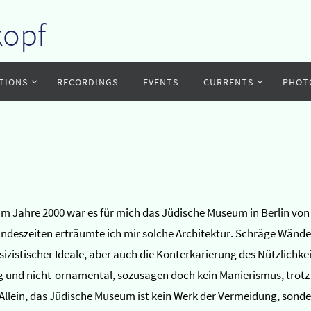
kopf
TIONS
RECORDINGS
EVENTS
CURRENTS
PHOT
. Im Jahre 2000 war es für mich das Jüdische Museum in Berlin v
Kindeszeiten erträumte ich mir solche Architektur. Schräge Wänd
istischer Ideale, aber auch die Konterkarierung des Nützlichkeit
 und nicht-ornamental, sozusagen doch kein Manierismus, trotz d
Allein, das Jüdische Museum ist kein Werk der Vermeidung, sondern