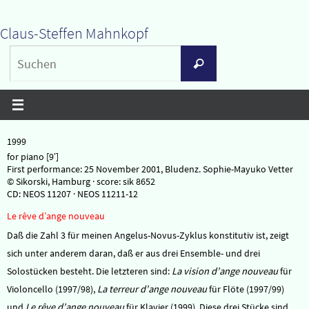
Zum
Claus-Steffen Mahnkopf
Inhalt
Suchen
springen
Suchen
nach:
1999
for piano [9′]
First performance: 25 November 2001, Bludenz. Sophie-Mayuko Vetter
© Sikorski, Hamburg · score: sik 8652
CD: NEOS 11207 · NEOS 11211-12
Le rêve d’ange nouveau
Daß die Zahl 3 für meinen Angelus-Novus-Zyklus konstitutiv ist, zeigt
sich unter anderem daran, daß er aus drei Ensemble- und drei
Solostücken besteht. Die letzteren sind:
La vision d’ange nouveau
für
Violoncello (1997/98),
La terreur d’ange nouveau
für Flöte (1997/99)
und
Le rêve d’ange nouveau
für Klavier (1999). Diese drei Stücke sind