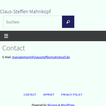
Zum
Claus-Steffen Mahnkopf
Inhalt
Suchen
springen
Suchen
nach:
Contact
E-Mail:
management@claussteffenmahnkopf.de
CONTACT
IMPRINT
PRIVACY POLICY
Powered by
Nirvana
&
WordPress.