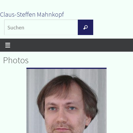
Zum
Claus-Steffen Mahnkopf
Inhalt
Suchen
springen
Suchen
nach:
Photos