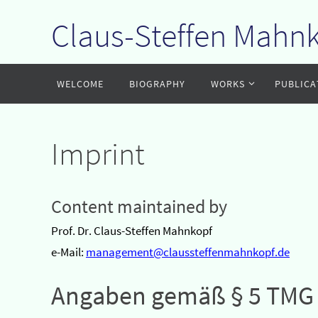
Claus-Steffen Mahn
Zum
Inhalt
springen
Zum
WELCOME
BIOGRAPHY
WORKS
PUBLICA
Inhalt
springen
Imprint
Content maintained by
Prof. Dr. Claus-Steffen Mahnkopf
e-Mail:
management@claussteffenmahnkopf.de
Angaben gemäß § 5 TMG