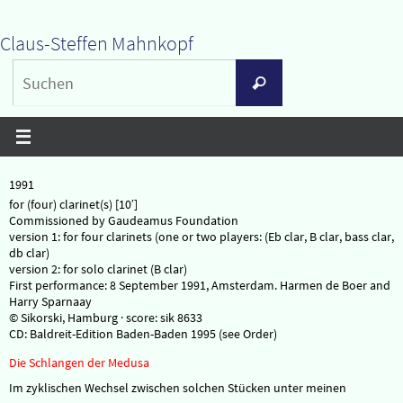
Zum
Claus-Steffen Mahnkopf
Inhalt
Suchen
springen
Suchen
nach:
1991
for (four) clarinet(s) [10′]
Commissioned by Gaudeamus Foundation
version 1: for four clarinets (one or two players: (Eb clar, B clar, bass clar,
db clar)
version 2: for solo clarinet (B clar)
First performance: 8 September 1991, Amsterdam. Harmen de Boer and
Harry Sparnaay
© Sikorski, Hamburg · score: sik 8633
CD: Baldreit-Edition Baden-Baden 1995 (see Order)
Die Schlangen der Medusa
Im zyklischen Wechsel zwischen solchen Stücken unter meinen