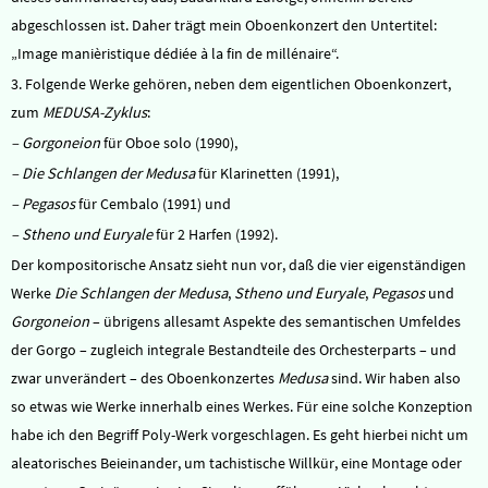
abgeschlossen ist. Daher trägt mein Oboenkonzert den Untertitel:
„Image manièristique dédiée à la fin de millénaire“.
3. Folgende Werke gehören, neben dem eigentlichen Oboenkonzert,
zum
MEDUSA-Zyklus
:
– Gorgoneion
für Oboe solo (1990),
– Die Schlangen der Medusa
für Klarinetten (1991),
– Pegasos
für Cembalo (1991) und
– Stheno und Euryale
für 2 Harfen (1992).
Der kompositorische Ansatz sieht nun vor, daß die vier eigenständigen
Werke
Die Schlangen der Medusa
,
Stheno und Euryale
,
Pegasos
und
Gorgoneion
– übrigens allesamt Aspekte des semantischen Umfeldes
der Gorgo – zugleich integrale Bestandteile des Orchesterparts – und
zwar unverändert – des Oboenkonzertes
Medusa
sind. Wir haben also
so etwas wie Werke innerhalb eines Werkes. Für eine solche Konzeption
habe ich den Begriff Poly-Werk vorgeschlagen. Es geht hierbei nicht um
aleatorisches Beieinander, um tachistische Willkür, eine Montage oder