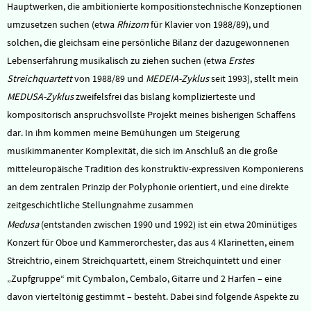
Hauptwerken, die ambitionierte kompositionstechnische Konzeptionen
umzusetzen suchen (etwa
Rhizom
für Klavier von 1988/89), und
solchen, die gleichsam eine persönliche Bilanz der dazugewonnenen
Lebenserfahrung musikalisch zu ziehen suchen (etwa
Erstes
Streichquartett
von 1988/89 und
MEDEIA-Zyklus
seit 1993), stellt mein
MEDUSA-Zyklus
zweifelsfrei das bislang komplizierteste und
kompositorisch anspruchsvollste Projekt meines bisherigen Schaffens
dar. In ihm kommen meine Bemühungen um Steigerung
musikimmanenter Komplexität, die sich im Anschluß an die große
mitteleuropäische Tradition des konstruktiv-expressiven Komponierens
an dem zentralen Prinzip der Polyphonie orientiert, und eine direkte
zeitgeschichtliche Stellungnahme zusammen
Medusa
(entstanden zwischen 1990 und 1992) ist ein etwa 20minütiges
Konzert für Oboe und Kammerorchester, das aus 4 Klarinetten, einem
Streichtrio, einem Streichquartett, einem Streichquintett und einer
„Zupfgruppe“ mit Cymbalon, Cembalo, Gitarre und 2 Harfen – eine
davon vierteltönig gestimmt – besteht. Dabei sind folgende Aspekte zu