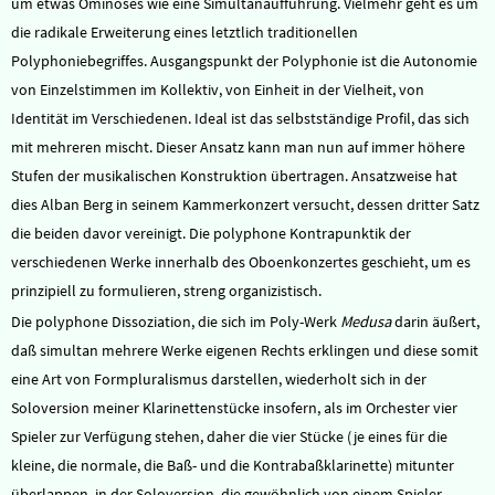
um etwas Ominöses wie eine Simultanaufführung. Vielmehr geht es um
die radikale Erweiterung eines letztlich traditionellen
Polyphoniebegriffes. Ausgangspunkt der Polyphonie ist die Autonomie
von Einzelstimmen im Kollektiv, von Einheit in der Vielheit, von
Identität im Verschiedenen. Ideal ist das selbstständige Profil, das sich
mit mehreren mischt. Dieser Ansatz kann man nun auf immer höhere
Stufen der musikalischen Konstruktion übertragen. Ansatzweise hat
dies Alban Berg in seinem Kammerkonzert versucht, dessen dritter Satz
die beiden davor vereinigt. Die polyphone Kontrapunktik der
verschiedenen Werke innerhalb des Oboenkonzertes geschieht, um es
prinzipiell zu formulieren, streng organizistisch.
Die polyphone Dissoziation, die sich im Poly-Werk
Medusa
darin äußert,
daß simultan mehrere Werke eigenen Rechts erklingen und diese somit
eine Art von Formpluralismus darstellen, wiederholt sich in der
Soloversion meiner Klarinettenstücke insofern, als im Orchester vier
Spieler zur Verfügung stehen, daher die vier Stücke (je eines für die
kleine, die normale, die Baß- und die Kontrabaßklarinette) mitunter
überlappen, in der Soloversion, die gewöhnlich von einem Spieler