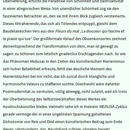
Überlieferung, erfüllte die Paradoxie von Schönheit und Destruktivität
in einer allegorischen Weise. Von unendlicher Schönheit zog sie den
faszinierten Betrachter an, den sie mit ihrem Blick zugleich versteinerte.
Dieses Attrahierende, das sich als Tötendes entpuppt, gleicht dem
Baudelaireschen Vers aus den
Fleurs du mal
„La douceur qui fascine et
le plaisir qui tue“. Der großformale Ablauf des Oboenkonzertes zeichnet
dementsprechend die Transformation von dem, man ist geneigt zu
sagen: zu Schönen zum letztlich gnadenlos Erschlagenden nach. So wie
das Phänomen Medusas in den Zeiten des künstlerischen Manierismus
sich hoher Beliebtheit erfreute, fehlt das deutliche Moment des
Manieristischen bei mir nicht, das ich zumal durch klangliche und
harmonische Valeurs zu staffieren suchte. Gleichwohl wäre dahinter
Postmodernität zu vermuten, völlig abwegig, nicht zuletzt, weil ich trotz
der Überbetonung des Selbstzweckhaften dieses Werkes ein
Ausdruckskünstler bleibe. Vielmehr sehe ich in meinem
MEDUSA-Zyklus
gerade vermöge der in einer ungelösten Spannung gehaltenen
Dichotomie von Reiz und Ekel einen künstlerischen Beitrag zum Ende
dieses Jahrhunderts, das, Baudrillard zufolge, ohnehin bereits