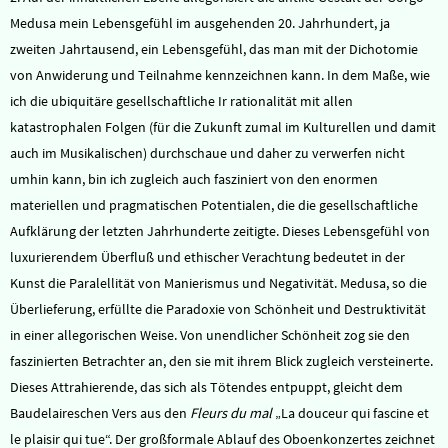
Medusa mein Lebensgefühl im ausgehenden 20. Jahrhundert, ja
zweiten Jahrtausend, ein Lebensgefühl, das man mit der Dichotomie
von Anwiderung und Teilnahme kennzeichnen kann. In dem Maße, wie
ich die ubiquitäre gesellschaftliche Ir rationalität mit allen
katastrophalen Folgen (für die Zukunft zumal im Kulturellen und damit
auch im Musikalischen) durchschaue und daher zu verwerfen nicht
umhin kann, bin ich zugleich auch fasziniert von den enormen
materiellen und pragmatischen Potentialen, die die gesellschaftliche
Aufklärung der letzten Jahrhunderte zeitigte. Dieses Lebensgefühl von
luxurierendem Überfluß und ethischer Verachtung bedeutet in der
Kunst die Paralellität von Manierismus und Negativität. Medusa, so die
Überlieferung, erfüllte die Paradoxie von Schönheit und Destruktivität
in einer allegorischen Weise. Von unendlicher Schönheit zog sie den
faszinierten Betrachter an, den sie mit ihrem Blick zugleich versteinerte.
Dieses Attrahierende, das sich als Tötendes entpuppt, gleicht dem
Baudelaireschen Vers aus den
Fleurs du mal
„La douceur qui fascine et
le plaisir qui tue“. Der großformale Ablauf des Oboenkonzertes zeichnet