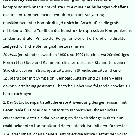
kompositorisch anspruchsvollste Projekt meines bisherigen Schaffens
dar. In ihm kommen meine Bemühungen um Steigerung
musikimmanenter Komplexität, die sich im Anschluß an die große
mitteleuropäische Tradition des konstruktiv-expressiven Komponierens
an dem zentralen Prinzip der Polyphonie orientiert, und eine direkte
zeitgeschichtliche Stellungnahme zusammen
Medusa
(entstanden zwischen 1990 und 1992) ist ein etwa 20minütiges
Konzert für Oboe und Kammerorchester, das aus 4 Klarinetten, einem
Streichtrio, einem Streichquartett, einem Streichquintett und einer
„Zupfgruppe“ mit Cymbalon, Cembalo, Gitarre und 2 Harfen – eine
davon vierteltönig gestimmt – besteht. Dabei sind folgende Aspekte zu
berücksichtigen.
1. Der Solooboenpart stellt die erste Anwendung des gemeinsam mit
Peter Veale für unser darin historisch innovativen Oboenbuches
erarbeiteten Materials dar, vordringlich der Mehrklänge in ihrer nun
exakt bekannten Harmonik und deren Interaktion mit dem Orchester.
2. Auf der inhaltlichen Ebene allegorisiert die antike Gestalt der Gorgo