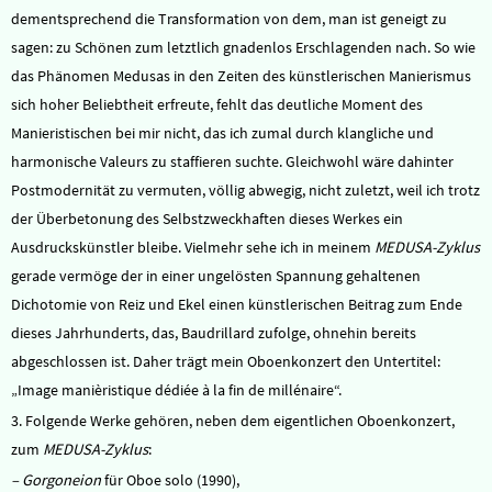
dementsprechend die Transformation von dem, man ist geneigt zu
sagen: zu Schönen zum letztlich gnadenlos Erschlagenden nach. So wie
das Phänomen Medusas in den Zeiten des künstlerischen Manierismus
sich hoher Beliebtheit erfreute, fehlt das deutliche Moment des
Manieristischen bei mir nicht, das ich zumal durch klangliche und
harmonische Valeurs zu staffieren suchte. Gleichwohl wäre dahinter
Postmodernität zu vermuten, völlig abwegig, nicht zuletzt, weil ich trotz
der Überbetonung des Selbstzweckhaften dieses Werkes ein
Ausdruckskünstler bleibe. Vielmehr sehe ich in meinem
MEDUSA-Zyklus
gerade vermöge der in einer ungelösten Spannung gehaltenen
Dichotomie von Reiz und Ekel einen künstlerischen Beitrag zum Ende
dieses Jahrhunderts, das, Baudrillard zufolge, ohnehin bereits
abgeschlossen ist. Daher trägt mein Oboenkonzert den Untertitel:
„Image manièristique dédiée à la fin de millénaire“.
3. Folgende Werke gehören, neben dem eigentlichen Oboenkonzert,
zum
MEDUSA-Zyklus
:
– Gorgoneion
für Oboe solo (1990),