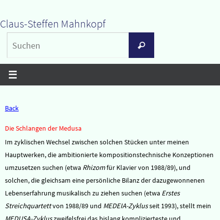
Zum
Claus-Steffen Mahnkopf
Inhalt
Suchen
springen
Suchen
nach:
Back
Die Schlangen der Medusa
Im zyklischen Wechsel zwischen solchen Stücken unter meinen
Hauptwerken, die ambitionierte kompositionstechnische Konzeptionen
umzusetzen suchen (etwa
Rhizom
für Klavier von 1988/89), und
solchen, die gleichsam eine persönliche Bilanz der dazugewonnenen
Lebenserfahrung musikalisch zu ziehen suchen (etwa
Erstes
Streichquartett
von 1988/89 und
MEDEIA-Zyklus
seit 1993), stellt mein
MEDUSA-Zyklus
zweifelsfrei das bislang komplizierteste und