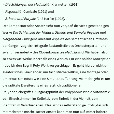
– Die Schlangen der Medusa
für Klarinetten (1991),
– Pegasos
für Cembalo (1991) und
– Stheno und Euryale
für 2 Harfen (1992).
Der kompositorische Ansatz sieht nun vor, daß die vier eigenständigen
Werke
Die Schlangen der Medusa
,
Stheno und Euryale
,
Pegasos
und
Gorgoneion
– übrigens allesamt Aspekte des semantischen Umfeldes
der Gorgo – zugleich integrale Bestandteile des Orchesterparts – und
zwar unverändert – des Oboenkonzertes
Medusa
sind. Wir haben also
so etwas wie Werke innerhalb eines Werkes. Für eine solche Konzeption
habe ich den Begriff Poly-Werk vorgeschlagen. Es geht hierbei nicht um
aleatorisches Beieinander, um tachistische Willkür, eine Montage oder
um etwas Ominöses wie eine Simultanaufführung. Vielmehr geht es um
die radikale Erweiterung eines letztlich traditionellen
Polyphoniebegriffes. Ausgangspunkt der Polyphonie ist die Autonomie
von Einzelstimmen im Kollektiv, von Einheit in der Vielheit, von
Identität im Verschiedenen. Ideal ist das selbstständige Profil, das sich
mit mehreren mischt. Dieser Ansatz kann man nun auf immer höhere