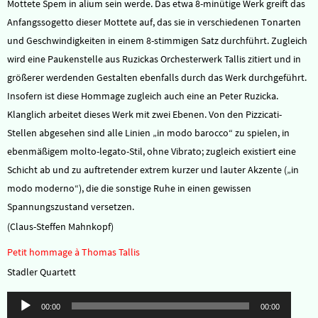
Mottete Spem in alium sein werde. Das etwa 8-minütige Werk greift das
Anfangssogetto dieser Mottete auf, das sie in verschiedenen Tonarten
und Geschwindigkeiten in einem 8-stimmigen Satz durchführt. Zugleich
wird eine Paukenstelle aus Ruzickas Orchesterwerk Tallis zitiert und in
größerer werdenden Gestalten ebenfalls durch das Werk durchgeführt.
Insofern ist diese Hommage zugleich auch eine an Peter Ruzicka.
Klanglich arbeitet dieses Werk mit zwei Ebenen. Von den Pizzicati-
Stellen abgesehen sind alle Linien „in modo barocco“ zu spielen, in
ebenmäßigem molto-legato-Stil, ohne Vibrato; zugleich existiert eine
Schicht ab und zu auftretender extrem kurzer und lauter Akzente („in
modo moderno“), die die sonstige Ruhe in einen gewissen
Spannungszustand versetzen.
(Claus-Steffen Mahnkopf)
Petit hommage à Thomas Tallis
Stadler Quartett
Audio-
00:00
00:00