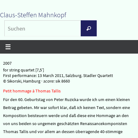
Zum
Claus-Steffen Mahnkopf
Inhalt
Suchen
springen
Suchen
nach:
2007
for string quartet [7,5′]
First performance: 13 March 2011, Salzburg. Stadler Quartett
© Sikorski, Hamburg ·
score:
sik 8660
Petit hommage à Thomas Tallis
Für den 60. Geburtstag von Peter Ruzicka wurde ich um einen kleinen
Beitrag gebeten. Mir war sofort klar, daß ich keinen Text, sondern eine
Komposition beisteuern werde und daß diese eine Hommage an den
von uns beiden so ungemein geschätzten Renaissancekomponisten
Thomas Tallis und vor allem an dessen überragende 40-stimmige